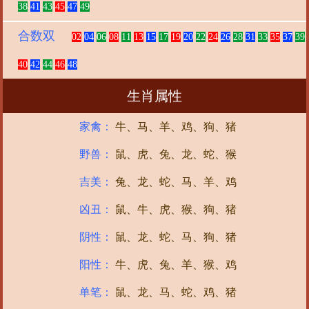
38
41
43
45
47
49
合数双
02
04
06
08
11
13
15
17
19
20
22
24
26
28
31
33
35
37
39
40
42
44
46
48
生肖属性
家禽：
牛、马、羊、鸡、狗、猪
野兽：
鼠、虎、兔、龙、蛇、猴
吉美：
兔、龙、蛇、马、羊、鸡
凶丑：
鼠、牛、虎、猴、狗、猪
阴性：
鼠、龙、蛇、马、狗、猪
阳性：
牛、虎、兔、羊、猴、鸡
单笔：
鼠、龙、马、蛇、鸡、猪