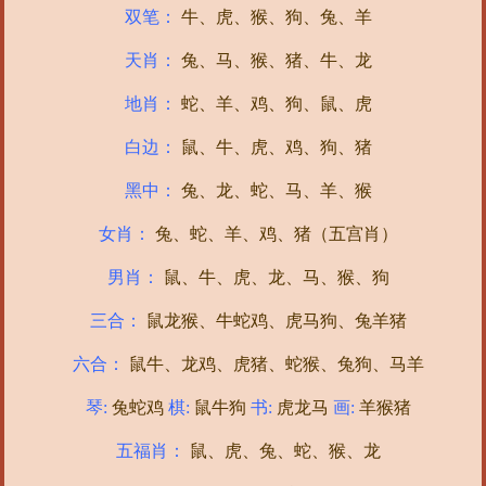
双笔：
牛、
虎、猴、狗、兔、羊
天肖：
兔、马、猴、猪、牛、龙
地肖：
蛇、羊、鸡、狗、鼠、虎
白边：
鼠、牛、虎、鸡、狗、猪
黑中：
兔、龙、蛇、马、羊、猴
女肖：
兔、蛇、羊、鸡、猪（五宫肖）
男肖：
鼠、牛、虎、龙、马、猴、狗
三合：
鼠龙猴、牛蛇鸡、虎马狗、兔羊猪
六合：
鼠牛、龙鸡、虎猪、蛇猴、兔狗、马羊
琴:
兔蛇鸡
棋:
鼠牛狗
书:
虎龙马
画:
羊猴猪
五福肖：
鼠、虎、兔、蛇、猴
、
龙