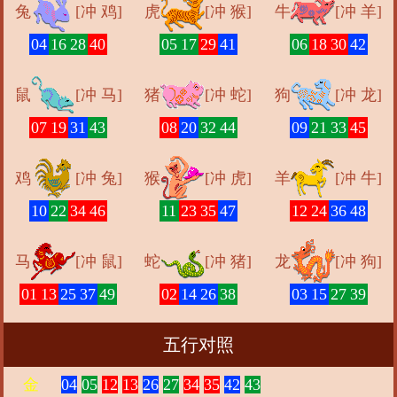
兔
[冲 鸡]
虎
[冲 猴]
牛
[冲 羊]
04
16
28
40
05
17
29
41
06
18
30
42
鼠
[冲 马]
猪
[冲 蛇]
狗
[冲 龙]
07
19
31
43
08
20
32
44
09
21
33
45
鸡
[冲 兔]
猴
[冲 虎]
羊
[冲 牛]
10
22
34
46
11
23
35
47
12
24
36
48
马
[冲 鼠]
蛇
[冲 猪]
龙
[冲 狗]
01
13
25
37
49
02
14
26
38
03
15
27
39
五行对照
金
04
05
12
13
26
27
34
35
42
43