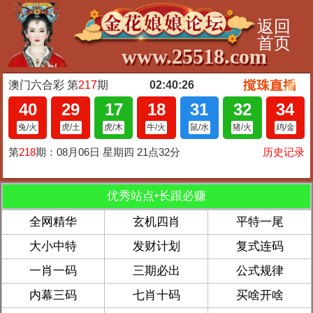
返回
首页
www.25518.com
优秀站点•长跟必赚
全网精华
玄机四肖
平特一尾
大小中特
发财计划
复式连码
一肖一码
三期必出
公式规律
内幕三码
七肖十码
买啥开啥