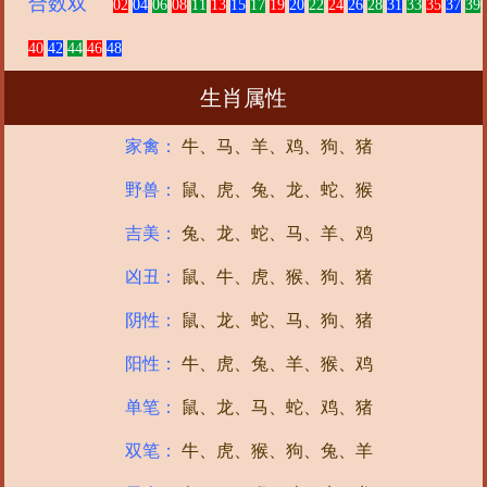
合数双
02
04
06
08
11
13
15
17
19
20
22
24
26
28
31
33
35
37
39
40
42
44
46
48
生肖属性
家禽：
牛、马、羊、鸡、狗、猪
野兽：
鼠、虎、兔、龙、蛇、猴
吉美：
兔、龙、蛇、马、羊、鸡
凶丑：
鼠、牛、虎、猴、狗、猪
阴性：
鼠、龙、蛇、马、狗、猪
阳性：
牛、虎、兔、羊、猴、鸡
单笔：
鼠、龙、马、蛇、鸡、猪
双笔：
牛、
虎、猴、狗、兔、羊