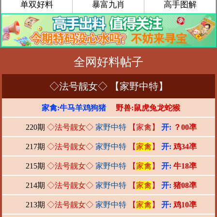
单双好料
暴富九肖
高手图解
全网好料帖子
◇法号靓女◇ 【家野中特】
家禽:牛马羊鸡狗猪
野兽:鼠虎兔龙蛇猴
220期
◇
法号靓女
◇
家野中特
【家禽】
开:
？00凖
217期
◇
法号靓女
◇
家野中特
【
家禽
】
开:
鸡34凖
215期
◇
法号靓女
◇
家野中特
【
家禽
】
开:
牛18凖
214期
◇
法号靓女
◇
家野中特
【
家禽
】
开:
猪08凖
213期
◇
法号靓女
◇
家野中特
【
家禽
】
开:
鸡10凖