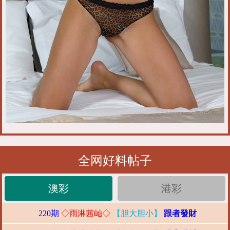
全网好料帖子
澳彩
港彩
220
期
◇雨淋茜屾◇
【胆大胆小】
跟者發財