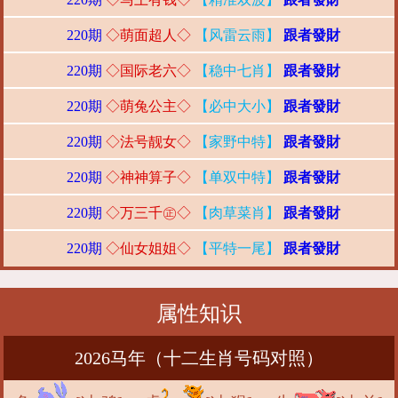
220期
◇萌面超人◇
【风雷云雨】
跟者發財
220期
◇国际老六◇
【稳中七肖】
跟者發財
220期
◇萌兔公主◇
【必中大小】
跟者發財
220期
◇法号靓女◇
【家野中特】
跟者發財
220期
◇神神算子◇
【单双中特】
跟者發財
220期
◇万三千㊣◇
【肉草菜肖】
跟者發財
220期
◇仙女姐姐◇
【平特一尾】
跟者發財
属性知识
2026马年（十二生肖号码对照）