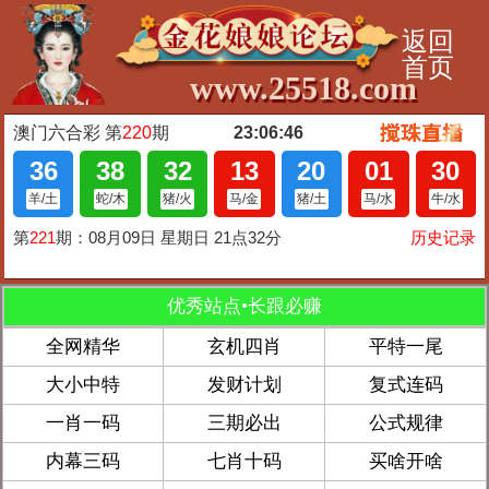
返回
首页
www.25518.com
优秀站点•长跟必赚
全网精华
玄机四肖
平特一尾
大小中特
发财计划
复式连码
一肖一码
三期必出
公式规律
内幕三码
七肖十码
买啥开啥