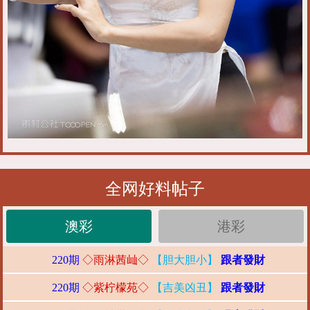
全网好料帖子
澳彩
港彩
220
期
◇雨淋茜屾◇
【胆大胆小】
跟者發財
220期
◇紫柠檬苑◇
【吉美凶丑】
跟者發財