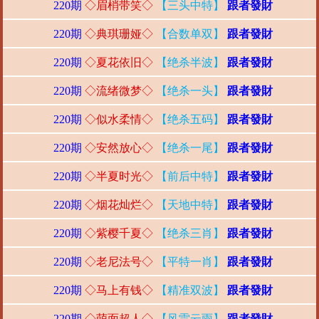
220期
◇眉梢带笑◇
【三头中特】
跟者發財
220期
◇典琪珊娅◇
【合数单双】
跟者發財
220期
◇夏花依旧◇
【绝杀半波】
跟者發財
220期
◇流绪微梦◇
【绝杀一头】
跟者發財
220期
◇似水柔情◇
【绝杀五码】
跟者發財
220期
◇安然放心◇
【绝杀一尾】
跟者發財
220期
◇半夏时光◇
【前后中特】
跟者發財
220期
◇烟花灿烂◇
【天地中特】
跟者發財
220期
◇紫樱千夏◇
【绝杀三肖】
跟者發財
220期
◇老尼法号◇
【平特一肖】
跟者發財
220期
◇马上有钱◇
【精准双波】
跟者發財
220期
◇萌面超人◇
【风雷云雨】
跟者發財