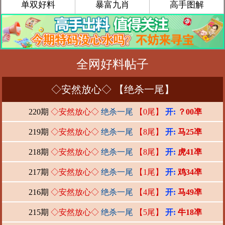
单双好料
暴富九肖
高手图解
全网好料帖子
◇安然放心◇ 【绝杀一尾】
220期
◇
安然放心
◇
绝杀一尾
【0尾】
开:
？00凖
219期
◇
安然放心
◇
绝杀一尾
【8尾】
开:
马25凖
218期
◇
安然放心
◇
绝杀一尾
【8尾】
开:
虎41凖
217期
◇
安然放心
◇
绝杀一尾
【1尾】
开:
鸡34凖
216期
◇
安然放心
◇
绝杀一尾
【4尾】
开:
马49凖
215期
◇
安然放心
◇
绝杀一尾
【5尾】
开:
牛18凖