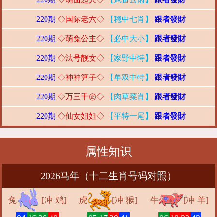
220期
◇国际老六◇
【稳中七肖】
跟者發財
220期
◇萌兔公主◇
【必中大小】
跟者發財
220期
◇法号靓女◇
【家野中特】
跟者發財
220期
◇神神算子◇
【单双中特】
跟者發財
220期
◇万三千㊣◇
【肉草菜肖】
跟者發財
220期
◇仙女姐姐◇
【平特一尾】
跟者發財
属性知识
2026马年（十二生肖号码对照）
兔
[冲 鸡]
虎
[冲 猴]
牛
[冲 羊]