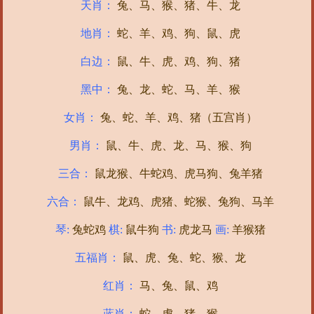
天肖：
兔、马、猴、猪、牛、龙
地肖：
蛇、羊、鸡、狗、鼠、虎
白边：
鼠、牛、虎、鸡、狗、猪
黑中：
兔、龙、蛇、马、羊、猴
女肖：
兔、蛇、羊、鸡、猪（五宫肖）
男肖：
鼠、牛、虎、龙、马、猴、狗
三合：
鼠龙猴、牛蛇鸡、虎马狗、兔羊猪
六合：
鼠牛、龙鸡、虎猪、蛇猴、兔狗、马羊
琴:
兔蛇鸡
棋:
鼠牛狗
书:
虎龙马
画:
羊猴猪
五福肖：
鼠、虎、兔、蛇、猴
、
龙
红肖：
马、兔、鼠、鸡
蓝肖：
蛇、虎、猪、猴