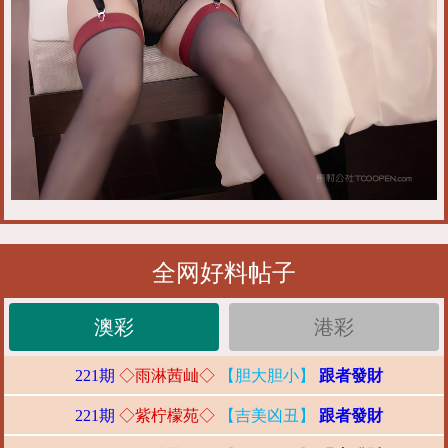
全网好料帖子
澳彩
港彩
221
期
◇雨淋茜屾◇
【胆大胆小】
跟者發財
221期
◇紫柠檬苑◇
【吉美凶丑】
跟者發財