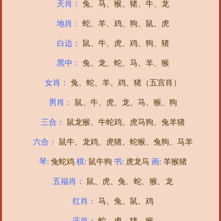
天肖：
兔、马、猴、猪、牛、龙
地肖：
蛇、羊、鸡、狗、鼠、虎
白边：
鼠、牛、虎、鸡、狗、猪
黑中：
兔、龙、蛇、马、羊、猴
女肖：
兔、蛇、羊、鸡、猪（五宫肖）
男肖：
鼠、牛、虎、龙、马、猴、狗
三合：
鼠龙猴、牛蛇鸡、虎马狗、兔羊猪
六合：
鼠牛、龙鸡、虎猪、蛇猴、兔狗、马羊
琴:
兔蛇鸡
棋:
鼠牛狗
书:
虎龙马
画:
羊猴猪
五福肖：
鼠、虎、兔、蛇、猴
、
龙
红肖：
马、兔、鼠、鸡
蓝肖：
蛇、虎、猪、猴