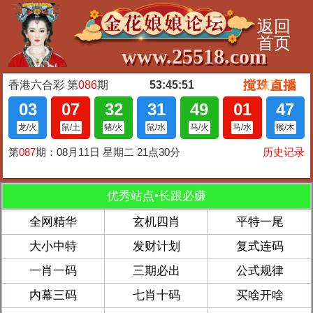
返回
首页
www.25518.com
优秀站点•长跟必赚
全网精华
玄机四肖
平特一尾
大小中特
发财计划
复式连码
一肖一码
三期必出
公式规律
内幕三码
七肖十码
买啥开啥